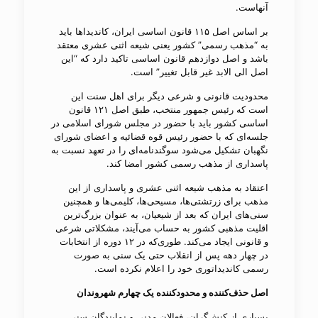
آنهاست.
بر اساس اصل ۱۱۵ قانون اساسی ایران، کاندیداها باید
به “مذهب رسمی” کشور یعنی شیعه اثنی عشری معتقد
باشد و اصل دوازدهم قانون اساسی تاکید دارد​ که “این
اصل الی الابد غیر قابل تغییر” است.
محدودیت قانونی و شرعی دیگر برای اهل سنت این
است که رئیس جمهور منتخب، طبق اصل ۱۲۱ قانون
اساسی کشور باید با حضور در مجلس شورای اسلامی در
جلسه​‌ای که با حضور رئیس قوه قضائیه و اعضای شورای
نگهبان تشکیل می​‌شود سوگندنامه‌​ای را در تعهد نسبت به
پاسداری از مذهب رسمی کشور امضا کند.
اعتقاد به مذهب شیعه اثنی عشری و پاسداری از این
مذهب برای زرتشتی‌ها، مسیحی‌ها، کلیمی‌ها و همچنین
سنی‌های ایران که بعد از شیعیان، به عنوان بزرگ‌ترین
اقلیت مذهبی کشور به حساب می‌آیند، مشکلاتی شرعی
و قانونی ایجاد می‌کند. طوری‌که در ۱۲ دوره از انتخابات
در چهار دهه پس از انقلاب حتی یک سنی به صورت
رسمی کاندیداتوری خود را اعلام نکرده است.
اصل حذف‌کننده و محدودکننده یک چهارم شهروندان
بسیاری از کنش‌گران، فعالان مدنی و نمایندگان سنی