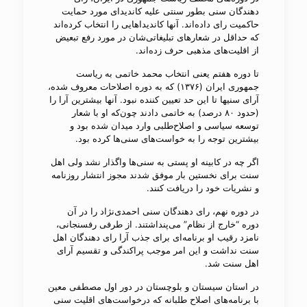
دهندگان سنی بطور سنتی علیه کاندیدای مورد حمایت
حاکمیت رای داده‌اند. آنها کاندیداهایی را انتخاب کرده‌اند
که حداقل در شعارهای تبلیغاتی‌شان در مورد رفع تبعیض
از اقلیت‌های مذهبی حرف زده‌اند.
تا دوره هفتم یعنی انتخاب محمد خاتمی به ریاست
جمهوری ایران (۱۳۷۶) که به دوره اصلاحات معروف شده،
آرای سنی​ها تا این حد تعیین کننده نبود. آنها بیشترین آرا را
(حدود ۸۰ درصد) به خاتمی دادند چون‌که او با شعار
توسعه سیاسی و اصلاح‌طلبی وارد میدان شده بود و
بیشترین توجه را به خواست‌های سنی‌ها کرده بود.
اگر چه در کابینه او پستی به سنی‌ها واگذار نشد ولی اهل
سنت برای نخستین بار موفق شدند مجوز انتشار روزنامه
و نشریات خود را دریافت کنند.
در دوره نهم، رای دهندگان سنی احمدی‌نژاد را در آن
دوره “خارج از نظام” می‌​پنداشتند. از طرفی رفسنجانی،
نامزد رقیب او برنامه​‌ای برای جذب آرا رای دهندگان اهل
سنت نداشت و این امر موجب پراکندگی و تقسیم آرای
اهل سنت شد.
در استان سیستان و بلوچستان در دور اول مصطفی معین
با برنامه‌های اصلاح طلبانه که درخواست​‌های اقلیت​ سنی