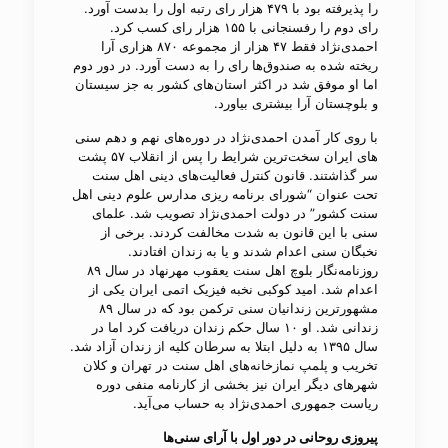
را پذیرفته بود با ۴۷۹ هزار رای رتبه اول را بدست آورد.
رای دوم را رفسنجانی با ۱۵۵ هزار رای کسب کرد.
احمدی‌نژاد فقط ۴۷ هزار از مجموعه ۸۷۰ هزاری آرا
ریخته شده به صندوق‌ها​ رای را به دست آورد. در دور دوم
اما او موفق شد در اکثر استان​‌های کشور به جز سیستان
و بلوچستان آرا بیشتری بیاورد.
با روی کار آمدن احمدی​‌نژاد در دوره​‌های نهم و دهم سنی​
‌های ایران سخت​‌ترین شرایط را پس از انقلاب ۵۷ پشت
سر گذاشتند. قانون کنترل فعالیت​‌های دینی اهل سنت
تحت عنوان “شورای برنامه ریزی مدارس علوم دینی اهل
سنت کشور” در دولت احمدی​‌نژاد تصویب شد. علمای
سنی​ با این قانون به شدت مخالفت کردند. برخی از
نخبگان سنی اعدام شدند و یا به زندان افتادند.
روزنامه‌نگار بلوچ اهل سنت یعقوب مهرنهاد در سال ۸۹
اعدام شد. امید کوکبی نخبه فیزیک اتمی ایران یکی از
مشهورترین زندانیان سنی ترکمن بود که در سال ۸۹
زندانی شد. او ۱۰ سال حکم زندان دریافت کرد اما در
سال ۱۳۹۵ به دلیل ابتلا به سرطان کلیه از زندان آزاد شد.
تخریب و پلمپ نمازخانه‌های اهل سنت در تهران و کلان
شهرهای دیگر ایران نیز بخشی از کارنامه منفی دوره
ریاست جمهوری احمدی‌نژاد به حساب می​‌آید.
پیروزی روحانی در دور اول با آرای سنی‌ها