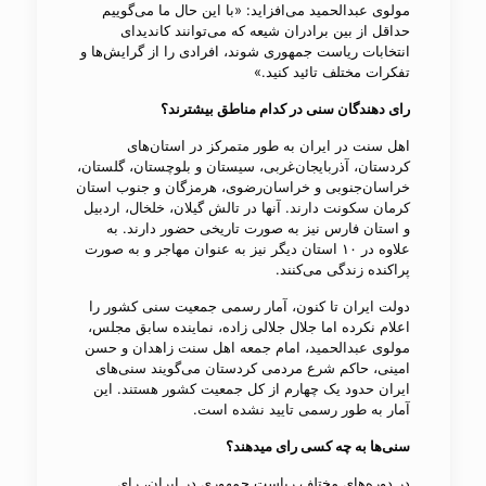
مولوی عبدالحمید می‌افزاید: «با این حال ما می‌گوییم
حداقل از بین برادران شیعه که می‌توانند کاندیدای
انتخابات ریاست جمهوری شوند، افرادی را از گرایش‌ها و
تفکرات مختلف تائید کنید.»
رای دهندگان سنی در کدام مناطق بیشترند؟
اهل سنت در ایران به طور متمرکز در استان‌های
کردستان، آذربایجان‌غربی، سیستان و بلوچستان، گلستان،
خراسان‌جنوبی و خراسان‌رضوی، هرمزگان و جنوب استان
کرمان سکونت دارند. آنها در تالش گیلان، خلخال، اردبیل
و استان فارس نیز به صورت تاریخی حضور دارند. به
علاوه در ۱۰ استان دیگر نیز به عنوان مهاجر و به صورت
پراکنده زندگی می‌کنند.
دولت ایران تا کنون، آمار رسمی جمعیت سنی کشور را
اعلام نکرده اما جلال جلالی زاده، نماینده سابق مجلس،
مولوی عبدالحمید، امام جمعه اهل سنت زاهدان و حسن
امینی، حاکم شرع مردمی کردستان می‌گویند سنی​‌های
ایران حدود یک چهارم از کل جمعیت کشور هستند. این
آمار به طور رسمی تایید نشده است.
سنی‌​ها به چه کسی رای می​دهند؟
در دوره​‌های مختلف ریاست جمهوری در ایران، رای