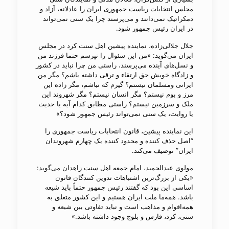
مجلس انتخابات ریاست جمهوری ایران را عادلانه، آزاد و
دمکراتیک نمی‌دانند و می‌پرسند چرا یک سنی نمی‌تواند
در ایران رئیس جمهور شود.
جلال جلالی‌زاده، نماینده پیشین اهل سنت کرد در مجلس
ایران می‌گوید: «من این سئوال را نپرسم حتما فرزند من
و نسل‌های آینده می‌پرسند، راستی من چرا نباید در کشور
و زادگاه خویش حق ارتقاء و ترقی داشته باشم؟ مگر من
ایرانی ومسلمان نیستم؟ گیرم که نباشم، مگر زاده این
مرز و بوم نیستم؟ مگر انسان نیستم؟ مگر شهروند این
ملک و سرزمین نیستم؟ راستی مطابق کدام آیه یا حدیث
یا روایت، یک سنی نمی​‌تواند رئیس جمهور شود؟»
این نماینده پیشین، قانون انتخابات ریاست جمهوری را
“اصل حذف کننده و محدود کننده یک چهارم شهروندان
ایران” توصیف می‌کند.
مولوی عبدالحمید، امام جمعه اهل سنت زاهدان می‌گوید:
«یکی از بزرگ‌ترین اشتباهات تدوین کنندگان قانون
اساسی این بود که گفتند رئیس جمهور حتماً باید شیعه
باشد. همه‌ما ملت ایران هستیم و این کشور متعلق به
همه‌اقوام و مذاهب است و نباید تفاوتی بین شیعه و
سنی، کرد، فارس و بلوچ وجود داشته باشد.»