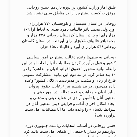
طبق آمار وزارت کشور، در دوره یازدهم حسن روحانی
موفق به کسب بیشترین آرا در مناطق سنی نشین شد.
روحانی در استان سیستان و بلوچستان ۷۷۰ هزار رای
آورد ولی محمد باقر قالیباف نامزد بعدی به لحاظ آرا ۱۰۹
هزار رای آورد. در استان کردستان روحانی ۴۳۸ هزار و
محمدباقر قالیباف ۷۵هزار رای آوردند. در استان گلستان
روحانی۵۴۸ هزار رای آورد و قالیباف ۱۵۸ هزار.
روحانی به سنی​‌ها وعده​ دخالت بیشتر در امور سیاسی
کشور و قول برآورده کردن مطالبات آنها را داد. او در این
رابطه بیانیه مشهور “حقوق اقوام، ادیان و مذاهب” را در
۱۰ بند صادر کرد. در بند دوم این بیانیه “مشارکت عمومی
فارغ از زبان و مذهب در مدیریت‌های کلان کشور” وعده
داده می​‌شود. در بند ششم نیز «رعایت حقوق پیروان
سایر ادیان و مذاهب و عدم دخالت در امور دینی و
مذهبی آنان با تأمین آزادی در عقاید دینی و مذهبی و
ایجاد امکان اجرای آداب و فرایض دینی مذهبی آنان در
شرایط یکسان» را وعده داد. اما آیا مطالبات اهل سنت
برآورده شد؟
حسن روحانی در آستانه انتخابات ریاست جمهوری دوره
دوازدهم در دیدار با جمعی از علمای اهل سنت تائید کرد
که «در بحث اقوام، مذهب و جنسیت مشکلاتی هست که