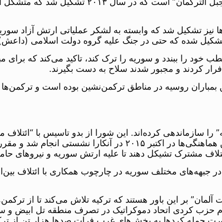
 دوم” ترکمن‌ها نیز تشکیل شد که وابسته به لشکر عملیاتی ارتش آزا
کیل شده که حتی در جنگ علیه گروه دولت اسلامی (داعش) با
خود را ببندد و سوریه را ترک کند، تاکید می‌کند که برای م
ن فرار کردند و مجبور شدند سلاح به دست بگیرند.
ن بمباران روسیه در مناطق ترکمن‌نشین بوده است و ترکمن‌ها
ا سازماندهی کرده‌اند. این شورا از بدو تاسیس با “ائتلاف م
حمایت غرب و کشورهای منطقه قرار دارد. در ادامه این هماهنگی‌ها
ئتلاف مشترک تشیکل دهند تا علیه ارتش سوریه و نیروهای حامی
 جبهه‌های مختلف سوریه در چارچوب همکاری با ائتلاف بین‌ا
ست آلمان” بر این باور هستند که ترکیه تلاش می‌کند تا از تر
دام حزب کردی اتحاد دموکراتیک در تصرف منطقه تل ابیض و 
ورت حمله کردها به بخش‌های غرب فرات صدها هزار تن از ترکم