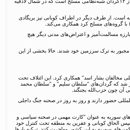
عمده‌ترین گروه‌های نظامی “بریگاد لاذقیه” موسوم به “جبل الترکمان” است که در سال ۲۰۱۳ تشکیل شد که متشکل از ۱۲گردان شبه‌نظامی مسلح است که در شمال لاذقیه
د سوریه است. از طرف دیگر در اطراف کوبانی نیز بریگادی
 گروه‌های مسلح کرد همکاری می‌کند.
بارزه مسالمت‌آمیز و اعتراض‌های مدنی دیگر هیچ
 مجبور به ترک سرزمین خود شدند. حالا بخشی از این
لی مخالفان بشار اسد” همکاری کرد. این ائتلاف تحت
 در اکتبر ۲۰۱۵ در آنکارا نشستی انجام شد و مقرر شد که گردان‌های “سلطان سلیم” و “سلطان محمد
 آن چون حزب‌الله بجنگند.
لمللی حضور دارند و روز به روز در صحنه جنگ داجلی
کمن‌های سوریه به عنوان “کارت مهمی در صحنه سیاسی و
سپس الحاق کوبانی و عفرین به منطقه تحت کنترل خود
ن‌های سوریه به این کشور مهاجرت کنند. ترکیه بارها