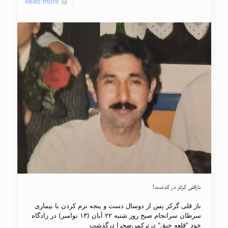
Read more
نازقلی گرکز در گذشت!
ناز قلی گرکز پس از دوسال دست و پنجه نرم کردن با بیماری
سرطان سرانجام صبح روز شنبه ۲۲ آبان (۱۳ نوامبر) در زادگاه
خود "قلعه جیق" درترکمن‌صحرا درگذشت