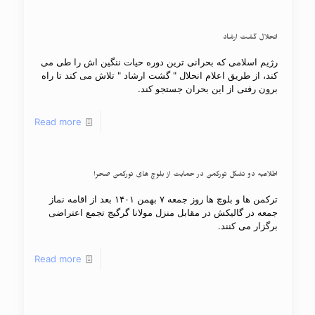
انحلال گشت ارشاد
رژیم اسلامى که بحرانى ترین دوره حیات ننگین اش را طى مى
کند، از طریق اعلام انحلال " گشت ارشاد " تلاش مى کند تا راه
برون رفتى از این بحران جستجو کند.
Read more
اطلاعیه دو تشکل تورکمن در حمایت از بلوچ هاى تورکمن صحرا
ترکمن ها و بلوچ ها روز جمعه ۷ بهمن ۱۴۰۱ بعد از اقامه نماز
جمعه در گالیکش در مقابل منزل مولانا گرگیج تجمع اعتراضی
برگزار می کنند.
Read more