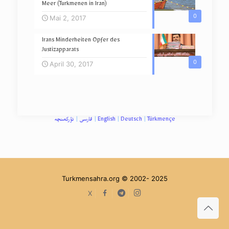
Meer (Turkmenen in Iran)
0
Mai 2, 2017
Irans Minderheiten Opfer des
Justizapparats
0
April 30, 2017
تؤرکمنچه
|
فارسی
|
English
|
Deutsch
|
Türkmençe
Turkmensahra.org © 2002- 2025
facebook
Telegram
Instagram
X