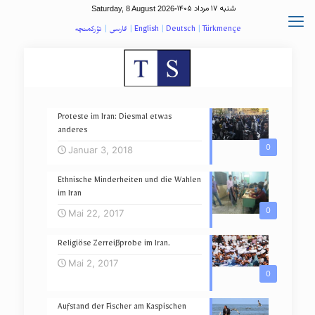
شنبه ۱۷ مرداد ۱۴۰۵
Saturday, 8 August 2026
-
تؤرکمنچه
|
فارسی
|
English
|
Deutsch
|
Türkmençe
Proteste im Iran: Diesmal etwas
anderes
0
Januar 3, 2018
Ethnische Minderheiten und die Wahlen
im Iran
0
Mai 22, 2017
Religiöse Zerreißprobe im Iran.
Mai 2, 2017
0
Aufstand der Fischer am Kaspischen