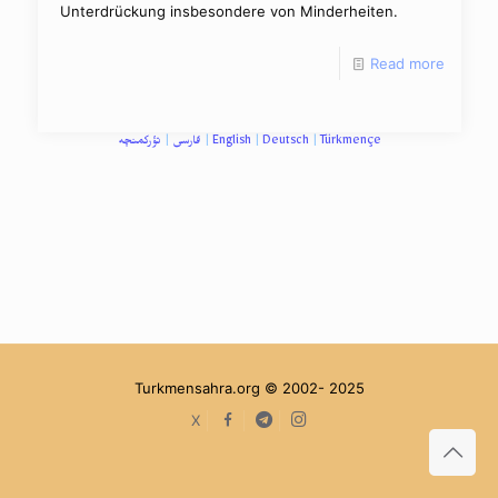
Unterdrückung insbesondere von Minderheiten.
Read more
تؤرکمنچه
|
فارسی
|
English
|
Deutsch
|
Türkmençe
Turkmensahra.org © 2002- 2025
facebook
Telegram
Instagram
X