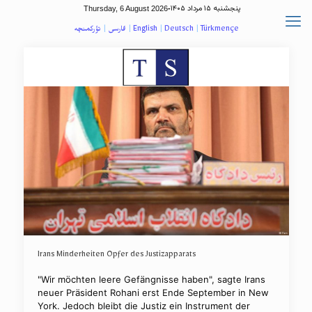
پنجشنبه ۱۵ مرداد ۱۴۰۵
Thursday, 6 August 2026
-
تؤرکمنچه
|
فارسی
|
English
|
Deutsch
|
Türkmençe
Irans Minderheiten Opfer des Justizapparats
"Wir möchten leere Gefängnisse haben", sagte Irans
neuer Präsident Rohani erst Ende September in New
York. Jedoch bleibt die Justiz ein Instrument der